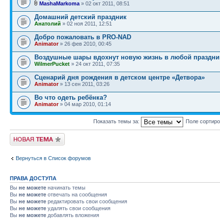
MashaMarkoma
» 02 окт 2011, 08:51
Домашний детский праздник
Анатолий
» 02 ноя 2011, 12:51
Добро пожаловать в PRO-NAD
Animator
» 26 фев 2010, 00:45
Воздушные шары вдохнут новую жизнь в любой праздни
WilmerPucket
» 24 окт 2011, 07:35
Сценарий дня рождения в детском центре «Детвора»
Animator
» 13 сен 2011, 03:26
Во что одеть ребёнка?
Animator
» 04 мар 2010, 01:14
Показать темы за:
Поле сортир
Новая тема
Вернуться в Список форумов
ПРАВА ДОСТУПА
Вы
не можете
начинать темы
Вы
не можете
отвечать на сообщения
Вы
не можете
редактировать свои сообщения
Вы
не можете
удалять свои сообщения
Вы
не можете
добавлять вложения