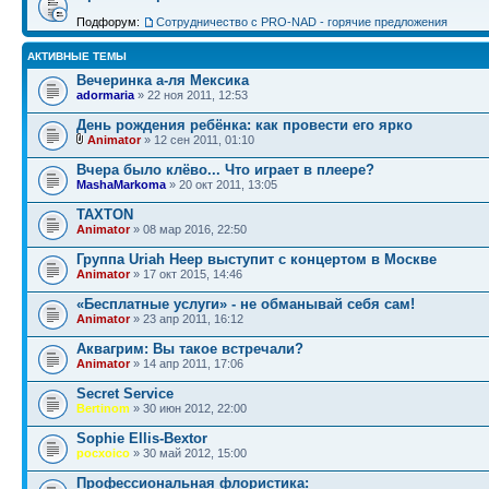
Подфорум:
Сотрудничество c PRO-NAD - горячие предложения
АКТИВНЫЕ ТЕМЫ
Вечеринка а-ля Мексика
adormaria
» 22 ноя 2011, 12:53
День рождения ребёнка: как провести его ярко
Animator
» 12 сен 2011, 01:10
Bчера было клёво... Что играет в плеере?
MashaMarkoma
» 20 окт 2011, 13:05
TAXTON
Animator
» 08 мар 2016, 22:50
Группа Uriah Heep выступит с концертом в Москве
Animator
» 17 окт 2015, 14:46
«Бесплатные услуги» - не обманывай себя сам!
Animator
» 23 апр 2011, 16:12
Аквагрим: Вы такое встречали?
Animator
» 14 апр 2011, 17:06
Secret Service
Bertinom
» 30 июн 2012, 22:00
Sophie Ellis-Bextor
pocxoico
» 30 май 2012, 15:00
Профессиональная флористика: