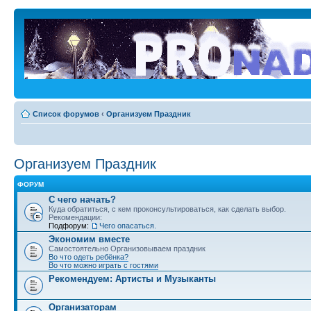
Список форумов
‹
Организуем Праздник
Организуем Праздник
ФОРУМ
С чего начать?
Куда обратиться, с кем проконсультироваться, как сделать выбор.
Рекомендации:
Подфорум:
Чего опасаться.
Экономим вместе
Самостоятельно Организовываем праздник
Во что одеть ребёнка?
Во что можно играть с гостями
Рекомендуем: Артисты и Музыканты
Организаторам