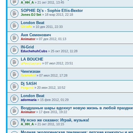
A_HH_A
» 21 окт 2011, 13:45
SOPHIE Dj's - Sophie Ellis-Bextor
Jones DJ Set
» 18 мар 2013, 22:18
London Beat
Girlefis
» 10 дек 2011, 22:33
Аня Семенович
Animator
» 07 дек 2012, 01:13
IN-Grid
EduchehuhCubs
» 25 окт 2012, 11:28
LA BOUCHE
aPoectacraro
» 07 июл 2012, 23:51
Чингизхан
Svartehol
» 07 июл 2012, 17:28
Dj SASH
Fergenil
» 20 июн 2012, 10:52
London Beat
adormaria
» 15 фев 2012, 01:29
Воздушные шары вдохнут новую жизнь в любой праздни
Animator
» 17 фев 2011, 19:22
Ну ясно же сказано: Играй, музыка!
A_HH_A
» 21 окт 2011, 10:15
Модная экологическая тенденция: детские конкурсы и иг