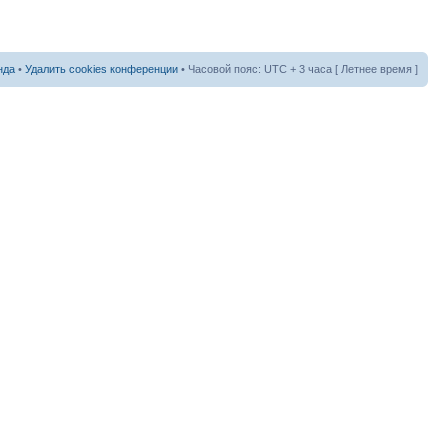
нда
•
Удалить cookies конференции
• Часовой пояс: UTC + 3 часа [ Летнее время ]